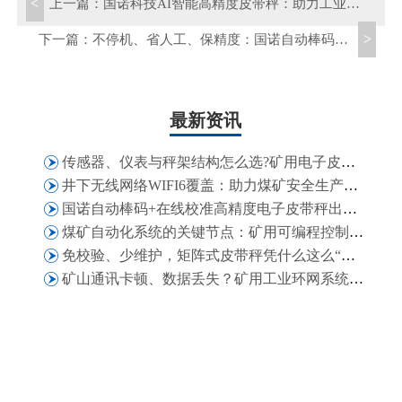
<
上一篇：
国诺科技AI智能高精度皮带秤：助力工业散料输送计量智能化、精细化升级
>
下一篇：
不停机、省人工、保精度：国诺自动棒码高精度皮带秤助力大型电厂精细化管理
最新资讯
传感器、仪表与秤架结构怎么选?矿用电子皮带秤技术配置法则
井下无线网络WIFI6覆盖：助力煤矿安全生产、高效运营与智能化管理
国诺自动棒码+在线校准高精度电子皮带秤出口津巴布韦，获客户二次复购认可
煤矿自动化系统的关键节点：矿用可编程控制箱在矿井自动化场景中的适配能力
免校验、少维护，矩阵式皮带秤凭什么这么“省心”？
矿山通讯卡顿、数据丢失？矿用工业环网系统解决煤矿通讯难题