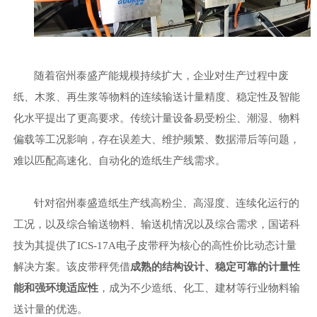
随着
宿州泰盛
产能规模持续扩大，企业对生产过程中废
纸、木浆、再生浆等物料的连续输送计量精度、稳定性及智能
化水平提出了更高要求。传统计量设备易受粉尘、潮湿、物料
偏载等工况影响，存在误差大、维护频繁、数据滞后等问题，
难以匹配高速化、自动化的造纸生产线需求。
针对
宿州泰盛
造纸生产线高粉尘、高湿度、连续化运行的
工况，以及综合输送物料、输送机情况以及综合需求，国诺科
技为其提供了
ICS-17A电子皮带秤为核心的高性价比动态计量
解决方案。该皮带秤凭借
成熟的结构设计、稳定可靠的计量性
能和强环境适应性
，成为不少造纸、化工、建材等行业物料输
送计量的优选。