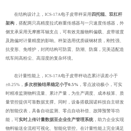
在结构设计上，
ICS-17A电子皮带秤采用
四托辊、双杠杆
架构
，搭配两只高精度拉式称重传感器与一只速度传感器，外
侧支承采用无摩擦耳轴支点，可有效克服物料偏载、皮带坡度
及跑偏对计量精度的影响。秤架选用优质碳钢材质，刚性强、
抗变形、免维护，封闭结构可防震、防潮、防腐，完美适配造
纸车间高粉尘、高湿度的复杂环境。
在计量性能上，
ICS-17A电子皮带秤动态累计误差小于
±0.25%，
多次校验结果稳定小于
0.5%
，零点波动极小，可实
时精准监测物料流量、累计产量，为生产调度、成本核算、质
量管控提供可靠数据支撑。同时，设备搭载国诺科技自主研发
的智能仪表，具备自动监测、零点自动补偿、故障预警等功
能，可
实时上传计量数据至企业生产管理系统
，助力企业实现
物料输送全流程可视化、智能化管控。
在计量性能上完全满足