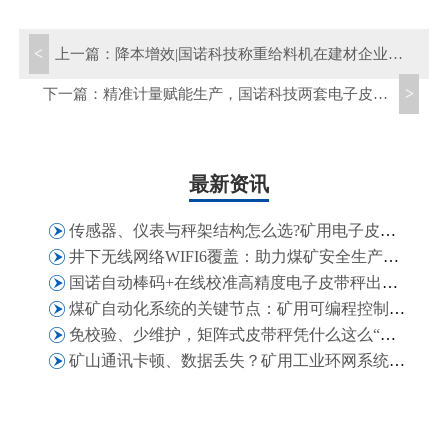
<
上一篇：
降本增效|国诺科技称重给料机在建材企业的成功投运实践
>
下一篇：
精准计量赋能生产，国诺科技两套电子皮带秤入驻宿州泰盛造纸生产线
最新资讯
传感器、仪表与秤架结构怎么选?矿用电子皮带秤技术配置法则
井下无线网络WIFI6覆盖：助力煤矿安全生产、高效运营与智能化管理
国诺自动棒码+在线校准高精度电子皮带秤出口津巴布韦，获客户二次复购认可
煤矿自动化系统的关键节点：矿用可编程控制箱在矿井自动化场景中的适配能力
免校验、少维护，矩阵式皮带秤凭什么这么“省心”？
矿山通讯卡顿、数据丢失？矿用工业环网系统解决煤矿通讯难题