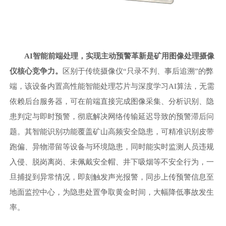
AI智能前端处理，实现主动预警革新是
矿用图像处理
摄像
仪
核心竞争力。
区别于传统摄像仪
“只录不判、事后追溯”的弊
端，该设备内置高性能智能处理芯片与深度学习AI算法，无需
依赖后台服务器，可在前端直接完成图像采集、分析识别、隐
患判定与即时预警，彻底解决网络传输延迟导致的预警滞后问
题。其智能识别功能覆盖矿山高频安全隐患，可精准识别皮带
跑偏、异物滞留等设备与环境隐患，同时能实时监测人员违规
入侵、脱岗离岗、未佩戴安全帽、井下吸烟等不安全行为，一
旦捕捉到异常情况，即刻触发声光报警，同步上传预警信息至
地面监控中心，为隐患处置争取黄金时间，大幅降低事故发生
率。