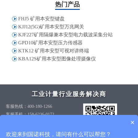
热门产品
FHJ5 矿用本安型键盘
KJJ12(5G)矿用本安型万兆网关
KJF227矿用隔爆兼本安型电力载波采集分站
GPD10矿用本安型压力传感器
KTK12 矿用本安型可视对讲终端
KBA12S矿用本安型图像处理摄像仪
工业计量行业服务解决商
客服热线：400-180-1266
客服手机：158-6236-0172
×
Email：service@szgnxk.com
地址：苏州国际科技园创意产业园15
欢迎来到国诺科技，请问有什么可以帮您？
栋406室