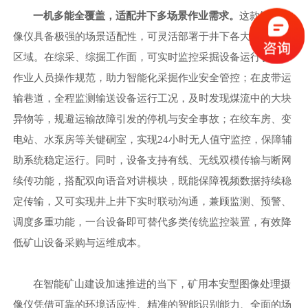
一机多能全覆盖，适配井下多场景作业需求。
这款智能摄
像仪具备极强的场景适配性，可灵活部署于井下各大关键作业
区域。在综采、综掘工作面，可实时监控采掘设备运行状态、
作业人员操作规范，助力智能化采掘作业安全管控；在皮带运
输巷道，全程监测输送设备运行工况，
及时发现煤流中的大块
异物等，
规避运输故障引发的停机与安全事故；在绞车房、变
电站、水泵房等关键硐室，实现
24小时无人值守监控，保障辅
助系统稳定运行。同时，设备支持有线、无线双模传输与断网
续传功能，搭配双向语音对讲模块，既能保障视频数据持续稳
定传输，又可实现井上井下实时联动沟通，兼顾监测、预警、
调度多重功能，一台设备即可替代多类传统监控装置，有效降
低矿山设备采购与运维成本。
在智能矿山建设加速推进的当下，矿用本安型图像处理摄
像仪凭借可靠的环境适应性、精准的智能识别能力、全面的场