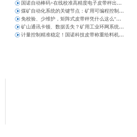
国诺自动棒码+在线校准高精度电子皮带秤出口津巴布韦，获客户二次复购认可
煤矿自动化系统的关键节点：矿用可编程控制箱在矿井自动化场景中的适配能力
免校验、少维护，矩阵式皮带秤凭什么这么“省心”？
矿山通讯卡顿、数据丢失？矿用工业环网系统解决煤矿通讯难题
计量控制精准稳定！国诺科技皮带称重给料机批量发往萨尔瓦多化工业项目