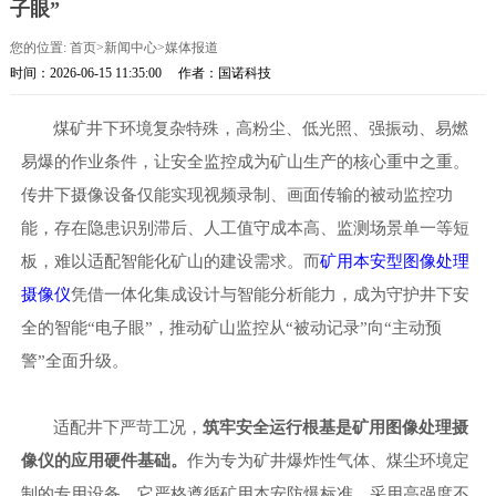
子眼”
您的位置:
首页
>
新闻中心
>
媒体报道
时间：2026-06-15 11:35:00
作者：国诺科技
煤矿井下环境复杂特殊，高粉尘、低光照、强振动、易燃
易爆的作业条件，让安全监控成为矿山生产的核心重中之重。
传井下摄像设备仅能实现视频录制、画面传输的被动监控功
能，存在隐患识别滞后、人工值守成本高、监测场景单一等短
板，难以适配智能化矿山的建设需求。而
矿用本安型图像处理
摄像仪
凭借一体化集成设计与智能分析能力，成为守护井下安
全的智能
“电子眼”，推动矿山监控从“被动记录”向“主动预
警”全面升级。
适配井下严苛工况，
筑牢安全运行根基是
矿用图像处理
摄
像仪的
应用硬件基础
。
作为专为矿井爆炸性气体、煤尘环境定
制的专用设备，它严格遵循矿用本安防爆标准，采用高强度不