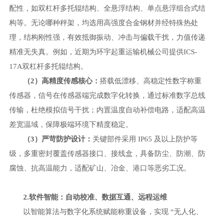
配性，如双杠杆多托辊结构、全悬浮结构、单点悬浮组合式结
构等。无论哪种秤架，均选用高强度合金钢材并经特殊热处
理，结构刚性强，有效抵御振动、冲击与偏载干扰，力值传递
精准无失真。例如，近期为环宇起重运输机械公司提供
ICS-
17A双杠杆多托辊结构。
（
2）高精度传感核心：
搭载低漂移、高稳定性数字称重
传感器，信号在传感器端完成数字化转换，通过标准数字总线
传输，杜绝模拟信号干扰；内置温度自动补偿电路，适配高温
差宽温域，保障极端环境下精度稳定。
（
3）严苛防护设计：
关键部件采用
IP65 及以上防护等
级，多重密封覆盖传感器接口、接线盒，具备防尘、防潮、防
腐蚀、抗高温能力，适配矿山、冶金、港口等恶劣工况。
2.软件智能：自动校准、数据互通、远程运维
以智能算法与数字化系统赋能称重设备，实现
“无人化、