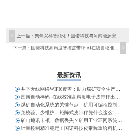
<
上一篇：
聚焦采样智能化！国诺科技与河南能源安化集团深入交流自动采样设备
>
下一篇：
国诺科技高精度智控皮带秤:AI在线自校准+液压神经纠偏，长期免维护运行
最新资讯
井下无线网络WIFI6覆盖：助力煤矿安全生产、高效运营与智能化管理
国诺自动棒码+在线校准高精度电子皮带秤出口津巴布韦，获客户二次复购认可
煤矿自动化系统的关键节点：矿用可编程控制箱在矿井自动化场景中的适配能力
免校验、少维护，矩阵式皮带秤凭什么这么“省心”？
矿山通讯卡顿、数据丢失？矿用工业环网系统解决煤矿通讯难题
计量控制精准稳定！国诺科技皮带称重给料机批量发往萨尔瓦多化工业项目