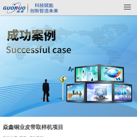
焱鑫铜业皮带取样机项目